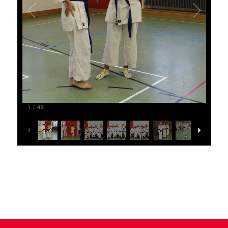
1
48
/