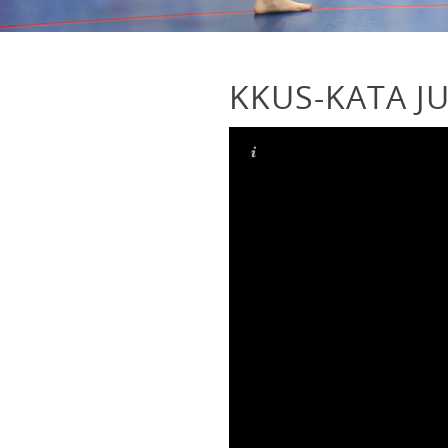
KKUS-KATA JU