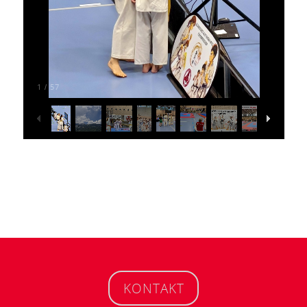
1
57
/
KONTAKT