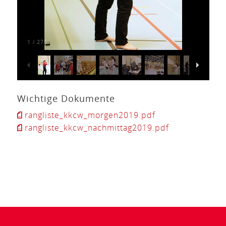
1
276
/
Wichtige Dokumente
rangliste_kkcw_morgen2019.pdf
rangliste_kkcw_nachmittag2019.pdf